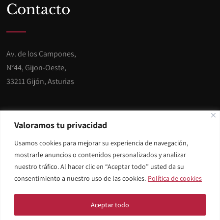
Contacto
Av. de los Campones,
N°44, Gijon-Oeste,
33211 Gijón, Asturias
Teléfono: 985 301 320
Valoramos tu privacidad
Usamos cookies para mejorar su experiencia de navegación,
E-mail:
info@miracargijon.es
mostrarle anuncios o contenidos personalizados y analizar
nuestro tráfico. Al hacer clic en “Aceptar todo” usted da su
consentimiento a nuestro uso de las cookies.
Política de cookies
© Copyright 2024 Miracar Gijón.
Aviso legal y Privacidad
.
Aceptar todo
Diseñado por
Citiservi Media