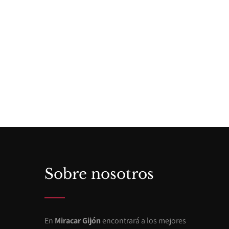
Sobre nosotros
En
Miracar Gijón
encontrará a los mejores