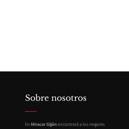
Sobre nosotros
En
Miracar Gijón
encontrará a los mejores