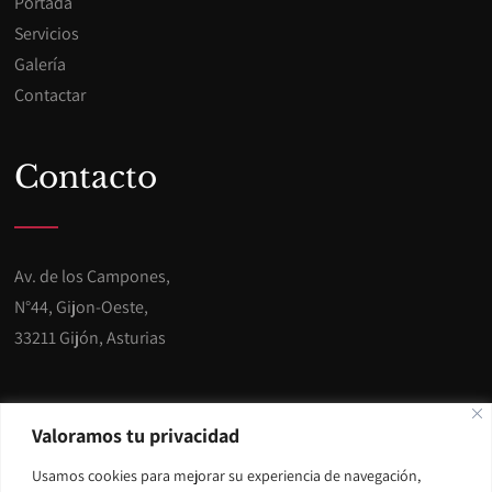
Portada
Servicios
Galería
Contactar
Contacto
Av. de los Campones,
N°44, Gijon-Oeste,
33211 Gijón, Asturias
Teléfono: 985 301 320
Valoramos tu privacidad
Usamos cookies para mejorar su experiencia de navegación,
E-mail:
info@miracargijon.es