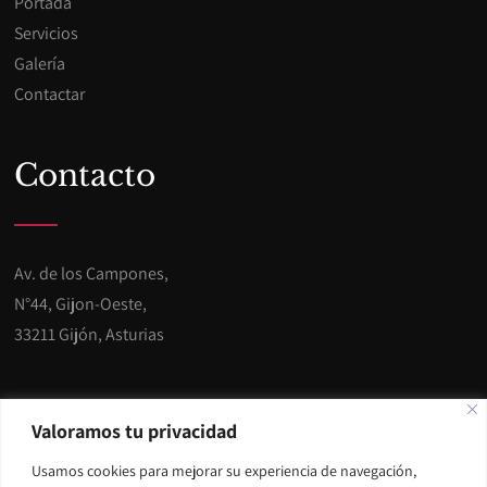
Portada
Servicios
Galería
Contactar
Contacto
Av. de los Campones,
N°44, Gijon-Oeste,
33211 Gijón, Asturias
Teléfono: 985 301 320
Valoramos tu privacidad
Usamos cookies para mejorar su experiencia de navegación,
E-mail:
info@miracargijon.es