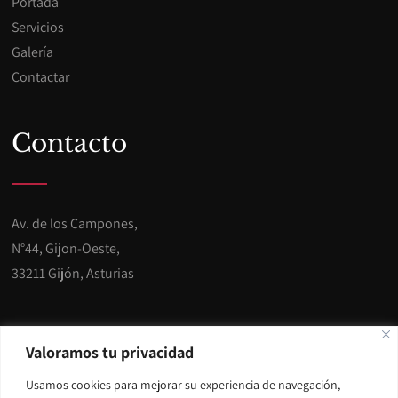
Portada
Servicios
Galería
Contactar
Contacto
Av. de los Campones,
N°44, Gijon-Oeste,
33211 Gijón, Asturias
Teléfono: 985 301 320
Valoramos tu privacidad
Usamos cookies para mejorar su experiencia de navegación,
E-mail:
info@miracargijon.es