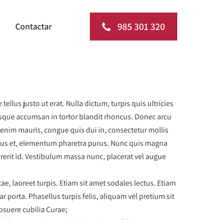
985 301 320
Contactar
llus justo ut erat. Nulla dictum, turpis quis ultricies
tesque accumsan in tortor blandit rhoncus. Donec arcu
is enim mauris, congue quis dui in, consectetur mollis
lectus et, elementum pharetra purus. Nunc quis magna
rerit id. Vestibulum massa nunc, placerat vel augue
ae, laoreet turpis. Etiam sit amet sodales lectus. Etiam
porta. Phasellus turpis felis, aliquam vel pretium sit
posuere cubilia Curae;