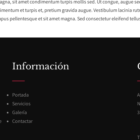
agna, sit amet condimentum turpis mollis sed. Ut congue, augue sed r
imentum et turpis et, pretium gravida augue. Vestibulum lacinia rut
pus pellentesque et sit amet magna. Sed consectetur eleifend tellus.
Información
Portada
A
Servicios
N
Galería
3
e
Contactar
T