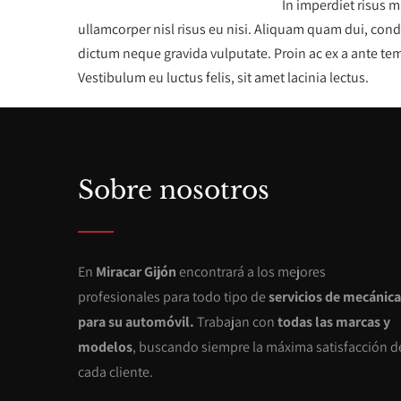
In imperdiet risus m
ullamcorper nisl risus eu nisi. Aliquam quam dui, cond
dictum neque gravida vulputate. Proin ac ex a ante tem
Vestibulum eu luctus felis, sit amet lacinia lectus.
Sobre nosotros
En
Miracar Gijón
encontrará a los mejores
profesionales para todo tipo de
servicios de mecánica
para su automóvil.
Trabajan con
todas las marcas y
modelos
, buscando siempre la máxima satisfacción d
cada cliente.