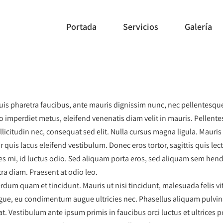
Portada
Servicios
Galería
uis pharetra faucibus, ante mauris dignissim nunc, nec pellentesque te
ro imperdiet metus, eleifend venenatis diam velit in mauris. Pellen
sollicitudin nec, consequat sed elit. Nulla cursus magna ligula. Maur
r quis lacus eleifend vestibulum. Donec eros tortor, sagittis quis 
les mi, id luctus odio. Sed aliquam porta eros, sed aliquam sem hend
tra diam. Praesent at odio leo.
rdum quam et tincidunt. Mauris ut nisi tincidunt, malesuada felis vit
ue, eu condimentum augue ultricies nec. Phasellus aliquam pulvinar 
at. Vestibulum ante ipsum primis in faucibus orci luctus et ultrices 