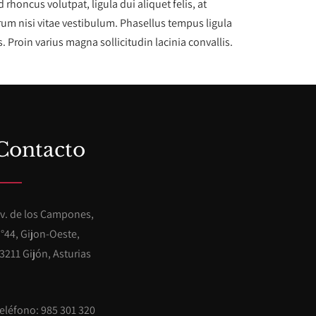
honcus volutpat, ligula dui aliquet felis, at
rum nisi vitae vestibulum. Phasellus tempus ligula
 Proin varius magna sollicitudin lacinia convallis.
Contacto
v. de los Campones,
°44, Gijon-Oeste,
3211 Gijón, Asturias
eléfono: 985 301 320